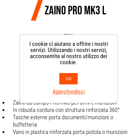
ZAINO PRO MK3 L
OG16
I cookie ci aiutano a offrire i nostri
servizi. Utilizzando i nostri servizi,
SKU:
CIRNGBPPROLOG01
acconsentite al nostro utilizzo dei
cookie.
€235,00
OK
Approfondisci
Zaino da campo PRO mk3 per armi e munizioni
In robusta cordura con struttura rinforzata 360°
Tasche esterne porta documenti/munizioni o
buffetteria
Vano in plastica rinforzata porta pistola o munizioni