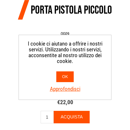
PORTA PISTOLA PICCOLO
OG09
singolo piccolo nero
I cookie ci aiutano a offrire i nostri
servizi. Utilizzando i nostri servizi,
acconsentite al nostro utilizzo dei
Colore
*
cookie.
OK
Please select required attribute(s)
Approfondisci
€22,00