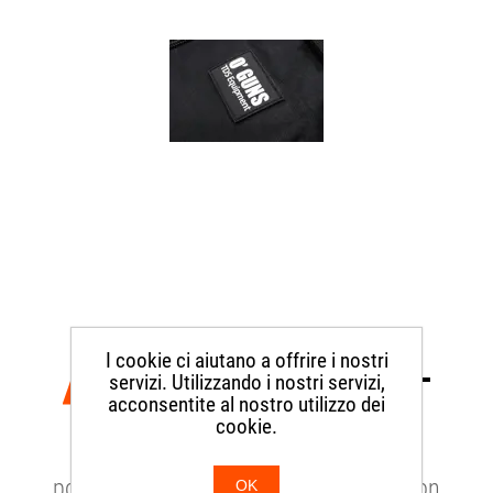
BORSA DA CAMPO SMALL
I cookie ci aiutano a offrire i nostri
servizi. Utilizzando i nostri servizi,
acconsentite al nostro utilizzo dei
cookie.
OG18
porta armi e munizioni sportivo nero con
OK