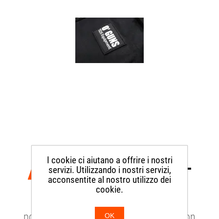
BORSA DA CAMPO SMALL
I cookie ci aiutano a offrire i nostri
servizi. Utilizzando i nostri servizi,
acconsentite al nostro utilizzo dei
cookie.
OG18
porta armi e munizioni sportivo nero con
OK